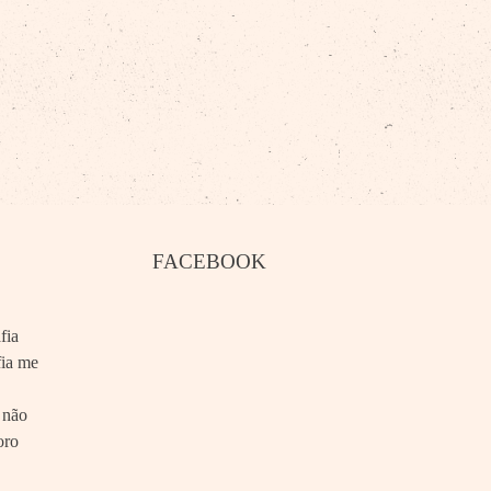
FACEBOOK
fia
fia me
 não
oro